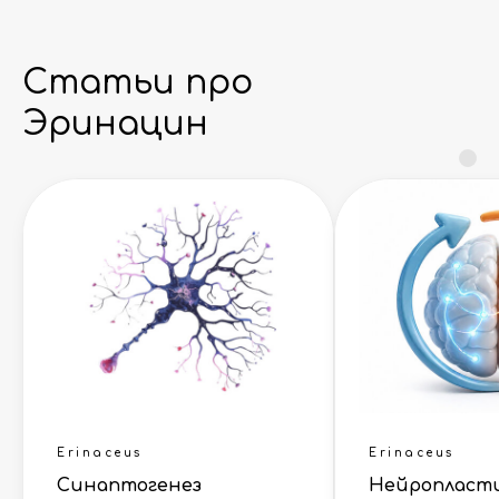
Статьи про
Эринацин
Erinaceus
Erinaceus
Синаптогенез
Нейропласт