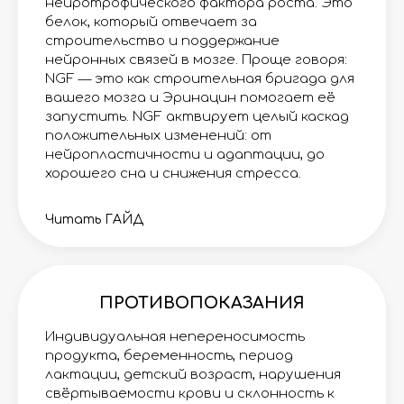
нейротрофического фактора роста. Это
белок, который отвечает за
строительство и поддержание
нейронных связей в мозге. Проще говоря:
NGF — это как строительная бригада для
вашего мозга и Эринацин помогает её
запустить. NGF актвирует целый каскад
положительных изменений: от
нейропластичности и адаптации, до
хорошего сна и снижения стресса.
Читать ГАЙД
ПРОТИВОПОКАЗАНИЯ
Индивидуальная непереносимость
продукта, беременность, период
лактации, детский возраст, нарушения
свёртываемости крови и склонность к