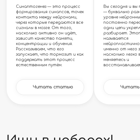
Синаптогенез — это процесс
Вы сегодня и вы 
формирования синапсов, точек
— буквально раз
контакта между нейронами,
уровне нейронных
через которые передаются все
постоянно пере
сигналы в мозге. От того,
одни цепи укреп
насколько активно он идёт,
разбирает. Это
зависит качество памяти,
называется
концентрации и обучения.
нейропластично
Рассказываем, что его
именно от него 
запускает, что тормозит и как
насколько легко 
поддержать этот процесс
меняетесь и
естественным путём.
восстанавливает
Читать статью
Читать