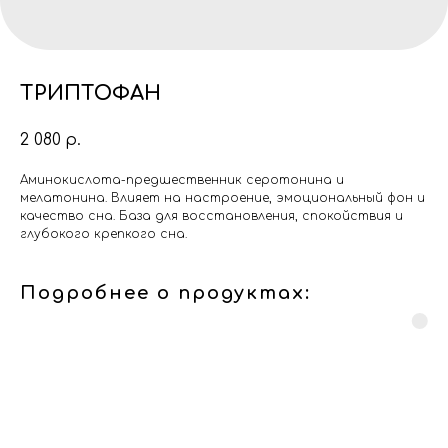
ТРИПТОФАН
2 080
р.
Аминокислота-предшественник серотонина и
мелатонина. Влияет на настроение, эмоциональный фон и
качество сна. База для восстановления, спокойствия и
глубокого крепкого сна.
Подробнее о продуктах: