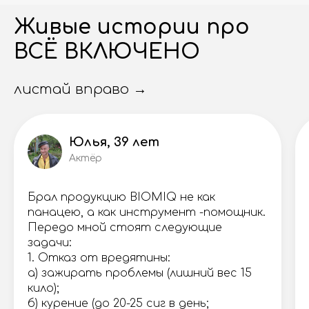
Живые истории про
ВСЁ ВКЛЮЧЕНО
листай вправо →
Юлья, 39 лет
Актёр
Брал продукцию BIOMIQ не как
панацею, а как инструмент -помощник.
Передо мной стоят следующие
задачи:
1. Отказ от вредятины:
а) зажирать проблемы (лишний вес 15
кило);
б) курение (до 20-25 сиг в день;