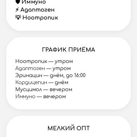
🛡️ Иммуно
⚡️ Адаптоген
💡 Ноотропик
ГРАФИК ПРИЁМА
Ноотропик — утром
Адаптоген
— утром
Эринацин — днём, до 16:00
Кордицепин
— днём
Мусцимол — вечером
Иммуно
— вечером
МЕЛКИЙ ОПТ