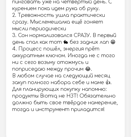
пинговать уже на четвертый день. С
курением пока идем рука об руку.
2. Тревожность ушла практически
сразу. Мыслемешалка ещё гоняет
мысли периодически
3. Сон нормализовался СРАЗУ. В первый
день спал как тот 🐇 без задних лап 😁
4. Процесс пошёл, энергия прёт
аккуратным ключом. Иногда не с того
ни с сего возьму отожмусь и
поприседаю между прочим 😂.
В любом случае на следующий месяц
закуп полного набора себе и маме 👍.
Для планирующих покупку напомню:
продукты Biomiq не НЗТ! Обязательно
должно быть свое твёрдое намерение,
тогда и инструмент приладится!