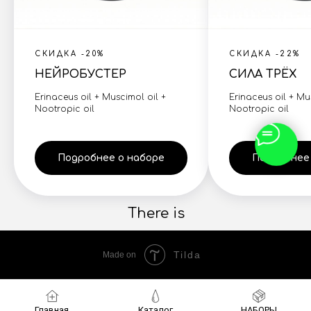
СКИДКА -20%
СКИДКА -22%
НЕЙРОБУСТЕР
СИЛА ТРЁХ
Erinaceus oil + Muscimol oil +
Erinaceus oil + Mu
Nootropic oil
Nootropic oil
Подробнее о наборе
Подробнее
There is
Tilda
Made on
Главная
Каталог
НАБОРЫ